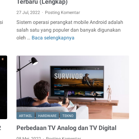
Terbaru (Lengkap)
27 Jul, 2022
Posting Komentar
si
Sistem operasi perangkat mobile Android adalah
n
salah satu yang populer dan banyak digunakan
oleh …
Baca selengkapnya
Urutan
Versi
Android
dari
Awal
Hingga
Terbaru
(Lengkap)
ARTIKEL
HARDWARE
TEKNO
2
Perbedaan TV Analog dan TV Digital
08 Mei, 2022
Posting Komentar