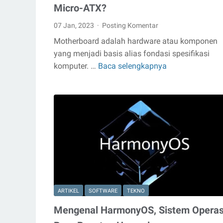
Micro-ATX?
07 Jan, 2023
Posting Komentar
Motherboard adalah hardware atau komponen
yang menjadi basis alias fondasi spesifikasi
komputer. …
Baca selengkapnya
Apa
Perbedaan
Motherboard
ATX
dan
Micro-
ATX?
ARTIKEL
SOFTWARE
TEKNO
Mengenal HarmonyOS, Sistem Operas