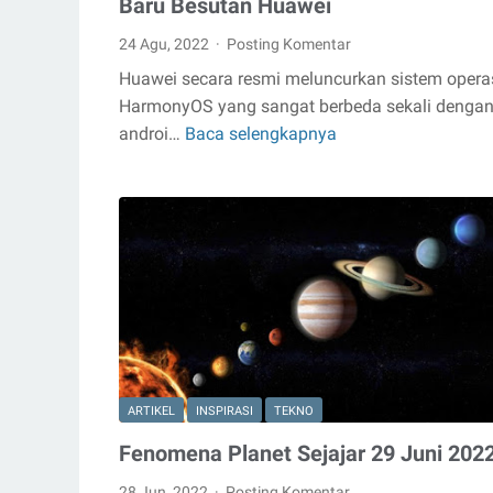
Baru Besutan Huawei
24 Agu, 2022
Posting Komentar
Huawei secara resmi meluncurkan sistem opera
HarmonyOS yang sangat berbeda sekali denga
androi…
Baca selengkapnya
Mengenal
HarmonyOS,
Sistem
Operasi
Baru
Besutan
Huawei
ARTIKEL
INSPIRASI
TEKNO
Fenomena Planet Sejajar 29 Juni 202
28 Jun, 2022
Posting Komentar