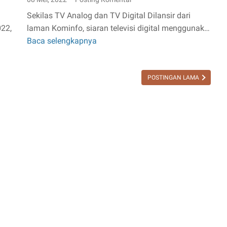
Sekilas TV Analog dan TV Digital Dilansir dari
022,
laman Kominfo, siaran televisi digital menggunak…
Baca selengkapnya
Perbedaan
TV
Analog
POSTINGAN LAMA
dan
TV
Digital