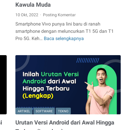
Kawula Muda
10 Okt, 2022
Posting Komentar
Smartphone Vivo punya lini baru di ranah
smartphone dengan meluncurkan T1 5G dan T1
Pro 5G. Keh…
Baca selengkapnya
Vivo
T1
5G:
Desain
Menarik
untuk
Kawula
Muda
ARTIKEL
SOFTWARE
TEKNO
i
Urutan Versi Android dari Awal Hingga