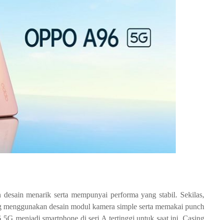
esain menarik serta mempunyai performa yang stabil. Sekilas,
 menggunakan desain modul kamera simple serta memakai punch
G menjadi smartphone di seri A tertinggi untuk saat ini. Casing